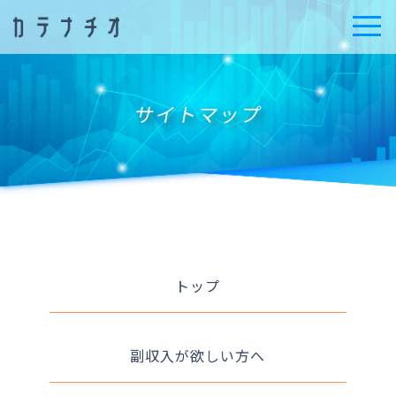
t
o
g
g
l
e
n
サイトマップ
a
v
i
g
a
t
i
o
n
トップ
副収入が欲しい方へ